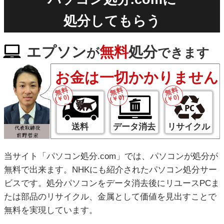
処分してもらう
エプソン
無料
処分
が
できます
お金は一切かかりません
無料
無料
無料
(￥0)
(￥0)
(￥0)
送料
データ消去
リサイクル
当サイト「パソコン処分.com」では、パソコンが処分が
無料で出来ます。NHKにも紹介されたパソコン処分サー
ビスです。処分パソコンをデータ消去後にリユースPCま
たは部品のリサイクル、金属として価値を見出すことで
無料を実現しています。