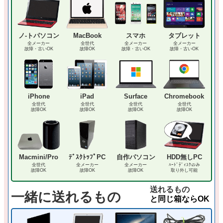
ノ-トパソコン
MacBook
スマホ
タブレット
全メーカー
全世代
全メーカー
全メーカー
故障・古いOK
故障OK
故障・古いOK
故障・古いOK
iPhone
iPad
Surface
Chromebook
全世代
全世代
全世代
全世代
故障OK
故障OK
故障OK
故障OK
Macmini/Pro
ﾃﾞｽｸﾄｯﾌﾟPC
自作パソコン
HDD無しPC
全世代
全メーカー
全メーカー
ﾊｰﾄﾞﾃﾞｨｽｸのみ
故障OK
故障OK
故障OK
取り外し可能
送れるもの
一緒に送れるもの
と同じ箱ならOK