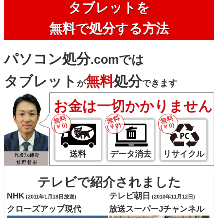
タブレットを
無料で処分する方法
パソコン処分
.comでは
タブレット
無料
処分
が
できます
お金は一切かかりません
無料
無料
無料
(￥0)
(￥0)
(￥0)
送料
データ消去
リサイクル
テレビで紹介されました
NHK
テレビ朝日
(2011年1月18日放送)
(2010年11月12日)
クローズアップ現代
放送スーパーJチャンネル