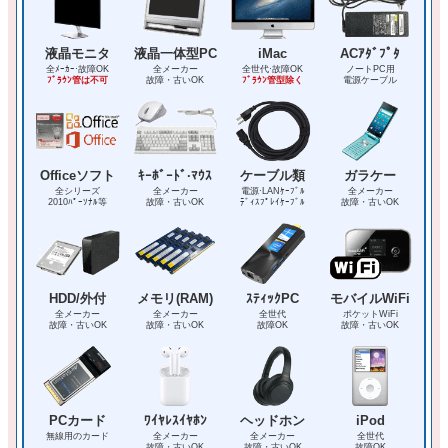
液晶モニタ
液晶一体型PC
iMac
ACｱﾀﾞﾌﾟﾀ
全ﾒｰｶｰ·故障OK
全メーカー
全世代·故障OK
ノートPC用
ﾌﾞﾗｳﾝ管は不可
故障・古いOK
ﾌﾞﾗｳﾝ管型除く
電源ケーブル
Officeソフト
ｷｰﾎﾞｰﾄﾞ·ﾏｳｽ
ケーブル類
ガラケー
全シリーズ
全メーカー
電源·LANｹｰﾌﾞﾙ
全メーカー
2010ﾊﾟｰｿﾅﾙ等
故障・古いOK
ﾃﾞｨｽﾌﾟﾚｲｹｰﾌﾞﾙ
故障・古いOK
HDD/外付
メモリ(RAM)
ｽﾃｨｯｸPC
モバイルWiFi
全メーカー
全メーカー
全世代
ポケットWiFi
故障・古いOK
故障・古いOK
故障OK
故障・古いOK
PCカード
ﾜｲﾔﾚｽｲﾔﾎﾝ
ヘッドホン
iPod
無線用のカード
全メーカー
全メーカー
全世代
故障・古いOK
故障・古いOK
故障OK