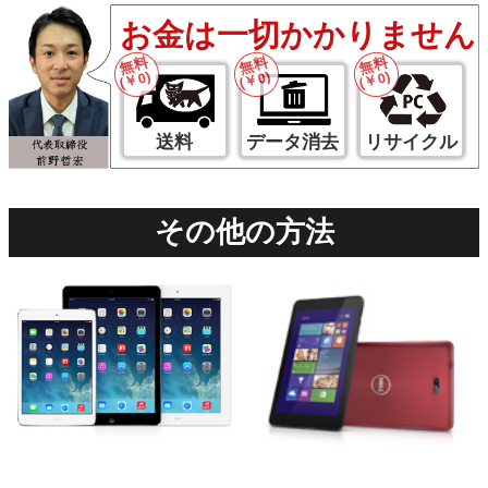
お金は一切かかりません
無料
無料
無料
(￥0)
(￥0)
(￥0)
送料
データ消去
リサイクル
その他の方法