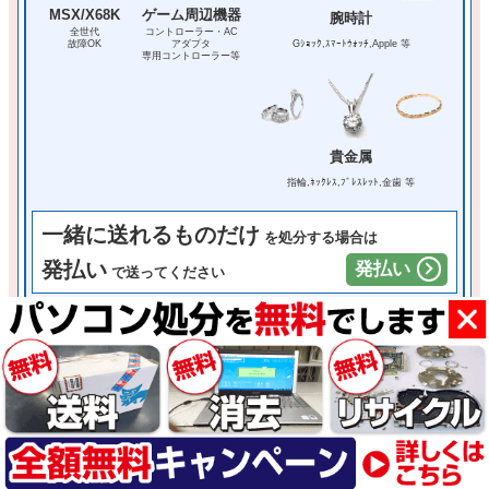
MSX/X68K
ゲーム周辺機器
腕時計
全世代
コントローラー・AC
Gｼｮｯｸ,ｽﾏｰﾄｳｫｯﾁ,Apple 等
故障OK
アダプタ
専用コントローラー等
貴金属
指輪,ﾈｯｸﾚｽ,ﾌﾞﾚｽﾚｯﾄ,金歯 等
一緒に送れるものだけ
を処分する場合は
発払い
発払い
で送ってください
② 梱包
1箱に何台入れてもOK
送料以外（箱代・梱包代）は自己負担になります
※数台処分する時は、大きな箱にまとめて下さい