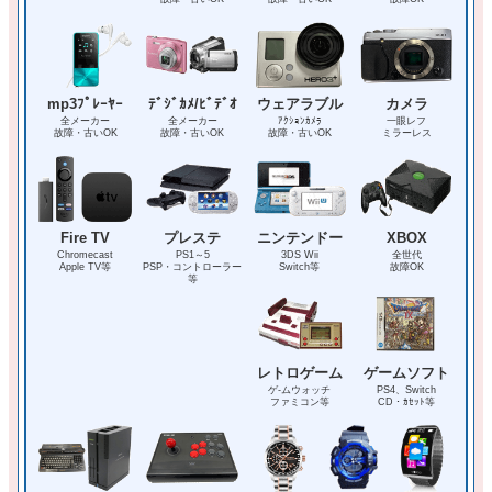
mp3ﾌﾟﾚｰﾔｰ
ﾃﾞｼﾞｶﾒ/ﾋﾞﾃﾞｵ
ウェアラブル
カメラ
全メーカー
全メーカー
ｱｸｼｮﾝｶﾒﾗ
一眼レフ
故障・古いOK
故障・古いOK
故障・古いOK
ミラーレス
Fire TV
プレステ
ニンテンドー
XBOX
Chromecast
PS1～5
3DS Wii
全世代
Apple TV等
PSP・コントローラー
Switch等
故障OK
等
レトロゲーム
ゲームソフト
ゲ-ムウォッチ
PS4、Switch
ファミコン等
CD・ｶｾｯﾄ等