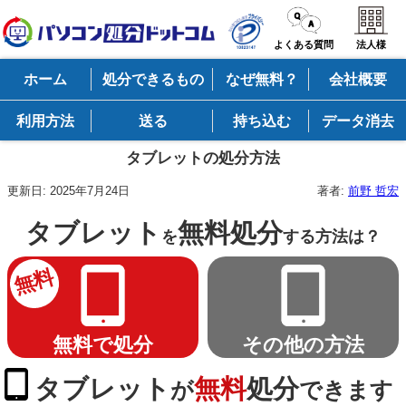
よくある質問
法人様
ホーム
処分できるもの
なぜ無料？
会社概要
利用方法
送る
持ち込む
データ消去
タブレットの処分方法
更新日:
2025年7月24日
著者:
前野 哲宏
タブレット
無料処分
を
する方法は？
無料
無料で処分
その他の方法
タブレット
無料
処分
が
できます