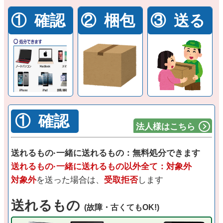
① 確認
② 梱包
③ 送る
① 確認
法人様はこちら
送れるもの·一緒に送れるもの：無料処分できます
送れるもの·一緒に送れるもの以外全て：対象外
対象外
を送った場合は、
受取拒否
します
送れるもの
(故障・古くてもOK!)