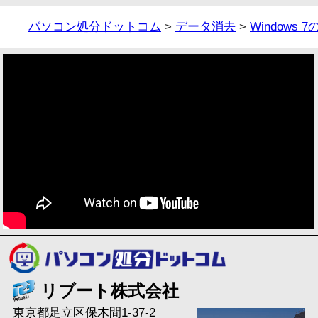
パソコン処分ドットコム
>
データ消去
>
Windows
リブート株式会社
東京都足立区保木間1-37-2