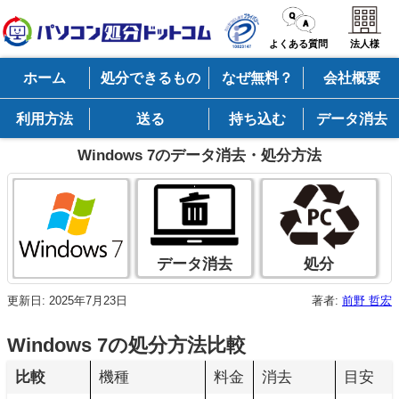
よくある質問
法人様
ホーム
処分できるもの
なぜ無料？
会社概要
利用方法
送る
持ち込む
データ消去
Windows 7のデータ消去・処分方法
データ消去
処分
更新日:
2025年7月23日
著者:
前野 哲宏
Windows 7の処分方法比較
比較
機種
料金
消去
目安