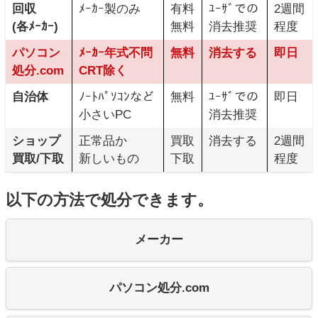
回収
ﾒｰｶｰ製のみ
有料
ﾕｰｻﾞでの
2週間
(各ﾒｰｶｰ)
無料
消去推奨
程度
パソコン
ﾒｰｶｰ年式不問
無料
消去する
即日
処分.com
CRT除く
自治体
ﾉｰﾄﾊﾟｿｺﾝなど
無料
ﾕｰｻﾞでの
即日
小さいPC
消去推奨
ショップ
正常品か
買取
消去する
2週間
買取/下取
新しいもの
下取
程度
以下の方法で処分できます。
メーカー
パソコン処分.com