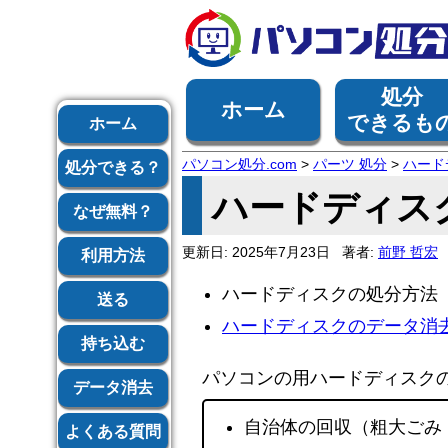
処分
ホーム
できるも
ホーム
パソコン処分.com
>
パーツ 処分
>
ハード
処分できる？
ハードディスク
なぜ無料？
更新日:
2025年7月23日
著者:
前野 哲宏
利用方法
ハードディスクの処分方法
送る
ハードディスクのデータ消
持ち込む
パソコンの用ハードディスク
データ消去
自治体の回収（粗大ごみ
よくある質問