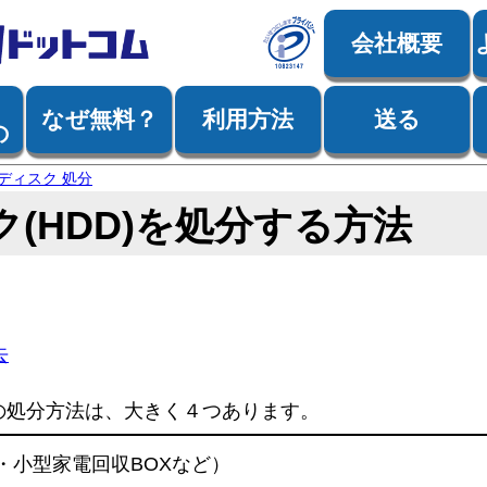
会社概要
なぜ無料？
利用方法
送る
の
ディスク 処分
(HDD)を処分する方法
去
の処分方法は、大きく４つあります。
・小型家電回収BOXなど）