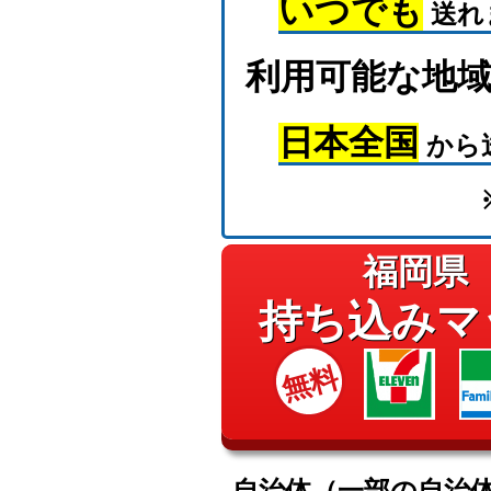
いつでも
送れ
利用可能な地
日本全国
から
福岡県
持ち込みマ
無料
自治体（一部の自治