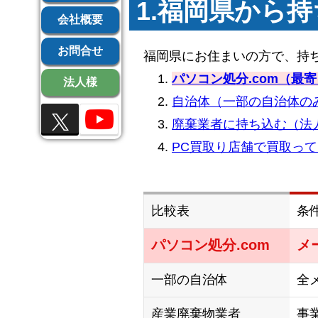
1.福岡県から
会社概要
お問合せ
福岡県にお住まいの方で、持
パソコン処分.com（
法人様
自治体（一部の自治体の
廃棄業者に持ち込む（法
PC買取り店舗で買取っ
比較表
条
パソコン処分.com
メ
一部の自治体
全
産業廃棄物業者
事