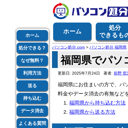
処分
ホーム
できるも
ホーム
パソコン処分.com
>
パソコン処分 福岡県
処分できる？
福岡県でパソ
なぜ無料？
利用方法
更新日:
2025年7月24日
著者:
前野 哲
福岡県にお住まいの方で、パ
送る
料金やデータ消去の有無など
持ち込む
福岡県から持ち込む方法
データ消去
福岡県から送る方法
よくある質問