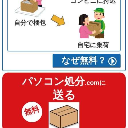
コンビニに持込
自分で梱包
自宅に集荷
なぜ無料？
パソコン処分
.comに
送る
無料