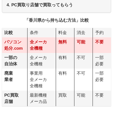
4. PC買取り店舗で買取ってもらう
「香川県から持ち込む方法」比較
比較
条件
料金
消去
予約
パソコン
全メーカ
無料
可能
不要
処分.com
全機種
一部の
全メーカ
有料
不可
一部
自治体
全機種
必要
廃棄
事業用
有料
不可
一部
業者
全メーカ
必要
全機種
PC買取
最新機種
買取
可能
不要
店舗
メーカ品